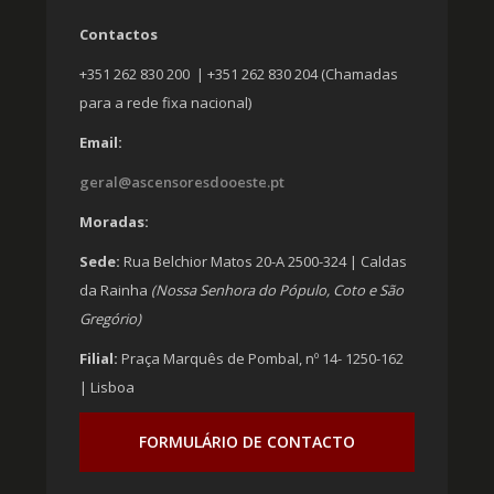
Contactos
+351 262 830 200 | +351 262 830 204 (Chamadas
para a rede fixa nacional)
Email:
geral@ascensoresdooeste.pt
Moradas:
Sede:
Rua Belchior Matos 20-A 2500-324 | Caldas
da Rainha
(Nossa Senhora do Pópulo, Coto e São
Gregório)
Filial:
Praça Marquês de Pombal, nº 14- 1250-162
| Lisboa
FORMULÁRIO DE CONTACTO