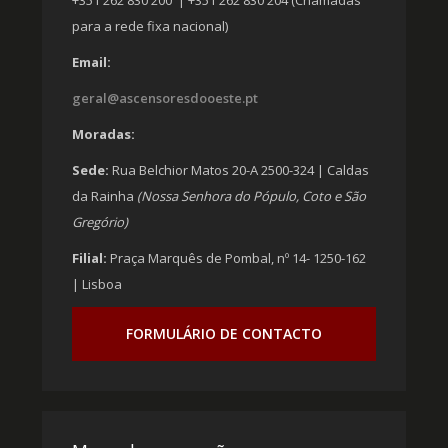
+351 262 830 200 | +351 262 830 204 (Chamadas
para a rede fixa nacional)
Email:
geral@ascensoresdooeste.pt
Moradas:
Sede:
Rua Belchior Matos 20-A 2500-324 | Caldas
da Rainha
(Nossa Senhora do Pópulo, Coto e São
Gregório)
Filial:
Praça Marquês de Pombal, nº 14- 1250-162
| Lisboa
FORMULÁRIO DE CONTACTO